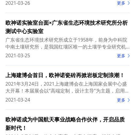
造自然主题展示了蒙娜丽莎透光板、健康岩板、超大规格
2021-03-26
更多
陶瓷大板等多款核心产品。
欧神诺实验室台面×广东省生态环境技术研究所分析
测试中心实验室
广东省生态环境技术研究所成立于1958年，前身为中科院
中南土壤研究所，是我国红壤区唯一的土壤学专业研究机
构，已经发展成为我国土壤学领域以红壤研究为特色的重
2021-03-25
更多
要专业研究机构，肩负着广东省土壤资源保护与
上海建博会首日，欧神诺瓷砖再掀岩板定制浪潮！
2021年3月24日，2021上海建博会在上海国家会展中心盛
大开幕！本届展会以“高端定制，设计主导”为主题，启用5
大主题展馆，总体规模达16万平方米，吸引了全国超过
2021-03-24
更多
600家企业参与，开展首日便吸引
欧神诺成为中国航天事业战略合作伙伴，开启品质
新时代！