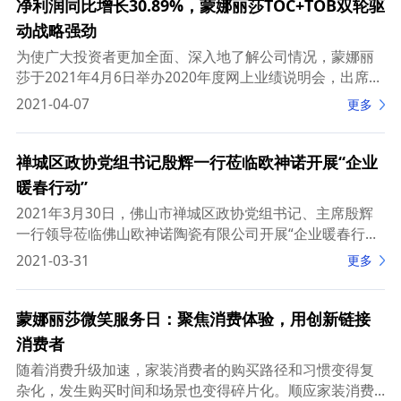
净利润同比增长30.89%，蒙娜丽莎TOC+TOB双轮驱
动战略强劲
为使广大投资者更加全面、深入地了解公司情况，蒙娜丽
莎于2021年4月6日举办2020年度网上业绩说明会，出席的
嘉宾包括蒙娜丽莎董事兼总裁萧礼标、董事兼董事会秘书
2021-04-07
更多
张旗康、财务总监谭淑萍、独立董事陈环
禅城区政协党组书记殷辉一行莅临欧神诺开展“企业
暖春行动”
2021年3月30日，佛山市禅城区政协党组书记、主席殷辉
一行领导莅临佛山欧神诺陶瓷有限公司开展“企业暖春行动”
调研活动。欧神诺陶瓷财务管理中心总监吴答来、法务部
2021-03-31
更多
总监赖伟标、总经办主任刘可春等接待了
蒙娜丽莎微笑服务日：聚焦消费体验，用创新链接
消费者
随着消费升级加速，家装消费者的购买路径和习惯变得复
杂化，发生购买时间和场景也变得碎片化。顺应家装消费