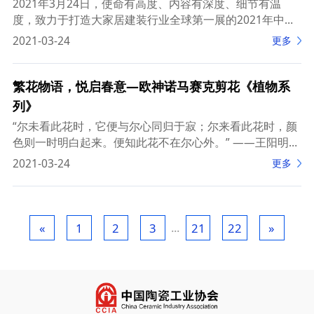
2021年3月24日，使命有高度、内容有深度、细节有温
度，致力于打造大家居建装行业全球第一展的2021年中国
建博会（上海）正式开展，一线品牌汇聚上海，演绎时尚
2021-03-24
更多
与家居碰撞的视觉盛宴。 &nbs
繁花物语，悦启春意—欧神诺马赛克剪花《植物系
列》
“尔未看此花时，它便与尔心同归于寂；尔来看此花时，颜
色则一时明白起来。便知此花不在尔心外。” ——王阳明的
《传习录》 图片来源于网络 万物有灵性，寄情树
2021-03-24
更多
...
«
1
2
3
21
22
»