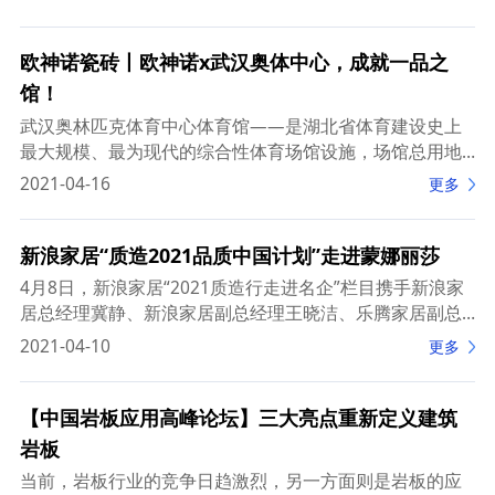
市公司股东的净利
欧神诺瓷砖丨欧神诺x武汉奥体中心，成就一品之
馆！
武汉奥林匹克体育中心体育馆——是湖北省体育建设史上
最大规模、最为现代的综合性体育场馆设施，场馆总用地
面积为111.8亩，净用地面积为78.5亩。场馆西侧设计了
2021-04-16
更多
265个生态停车位，并配套了56个新能
新浪家居“质造2021品质中国计划”走进蒙娜丽莎
4月8日，新浪家居“2021质造行走进名企”栏目携手新浪家
居总经理冀静、新浪家居副总经理王晓洁、乐腾家居副总
经理郑秀苗等媒体大咖20余人走进蒙娜丽莎，蒙娜丽莎在
2021-04-10
更多
工业化4.0时代下的绿色智造工厂，深
【中国岩板应用高峰论坛】三大亮点重新定义建筑
岩板
当前，岩板行业的竞争日趋激烈，另一方面则是岩板的应