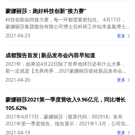
蒙娜丽莎：跑好科技创新“接力赛”
科技创新如同接力赛，每一环都需紧密扣住。 4月17日，
蒙娜丽莎集团股份有限公司博士后科研工作站李嘉胤博士
出站及李恺博士进站报告会在蒙娜丽莎总部基地研究院三
2021-04-23
更多
楼会议室召开。佛山市人力资源和社会保
成都预告首发|新品发布会内容早知道
2021年，如果说4月22日除了世界地球日还有什么大事，
那一定就是【无界跨界，2021蒙娜丽莎瓷砖新品发布会，
中国成都站】，蒙娜丽莎瓷砖第一场终端新品发布会。 三
2021-04-20
更多
十年前做砖，三十年后做板，从
蒙娜丽莎2021第一季度营收入9.96亿元，同比增长
105.62%
2021年4月17日，蒙娜丽莎（股票代码：002918）发布
2021年第一季度报告。报告显示：2021年1-3月，公司实
现营业收入9.96亿元，比上年同期增长105.62%；归属上
2021-04-19
更多