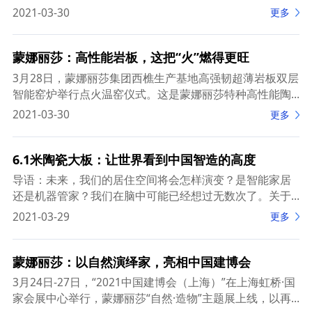
者多元化、多样化和个性化的消费需求，催生了不少新场
2021-03-30
更多
景、新业态、新应用，通过一键定位门店、小程序服
蒙娜丽莎：高性能岩板，这把“火”燃得更旺
3月28日，蒙娜丽莎集团西樵生产基地高强韧超薄岩板双层
智能窑炉举行点火温窑仪式。这是蒙娜丽莎特种高性能陶
瓷板材项目的第三条生产线。温窑结束后，该生产线将进
2021-03-30
更多
入设备联合调试和试产阶段。
6.1米陶瓷大板：让世界看到中国智造的高度
导语：未来，我们的居住空间将会怎样演变？是智能家居
还是机器管家？我们在脑中可能已经想过无数次了。关于
未来居住空间的一切想象，除了智能技术带来的体验外，
2021-03-29
更多
更值得让人关注的莫过于材料的演变以及其在空间应
蒙娜丽莎：以自然演绎家，亮相中国建博会
3月24日-27日，“2021中国建博会（上海）”在上海虹桥·国
家会展中心举行，蒙娜丽莎“自然·造物”主题展上线，以再