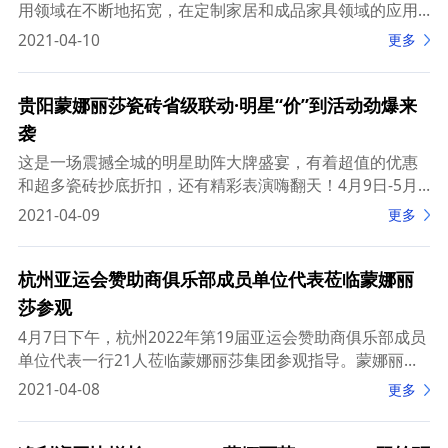
用领域在不断地拓宽，在定制家居和成品家具领域的应用
已日渐成熟。然而，在市场规模更大的建筑装饰领域，虽
2021-04-10
更多
有不少岩板企业涉足，但如何更好地实现应用落地，
贵阳蒙娜丽莎瓷砖省级联动·明星“价”到活动劲爆来
袭
这是一场震撼全城的明星助阵大牌盛宴，有着超值的优惠
和超多瓷砖抄底折扣，还有精彩表演嗨翻天！4月9日-5月4
日，来蒙娜丽莎，享受明星驾到的超级钜惠，共庆美好生
2021-04-09
更多
活，双开门冰箱、全自动洗衣机、24k纯金金条
杭州亚运会赞助商俱乐部成员单位代表莅临蒙娜丽
莎参观
4月7日下午，杭州2022年第19届亚运会赞助商俱乐部成员
单位代表一行21人莅临蒙娜丽莎集团参观指导。蒙娜丽莎
集团相关领导进行了接待，与杭州亚组委市场开发部运营
2021-04-08
更多
处副处长陈雄，吉利汽车、中国移动、中