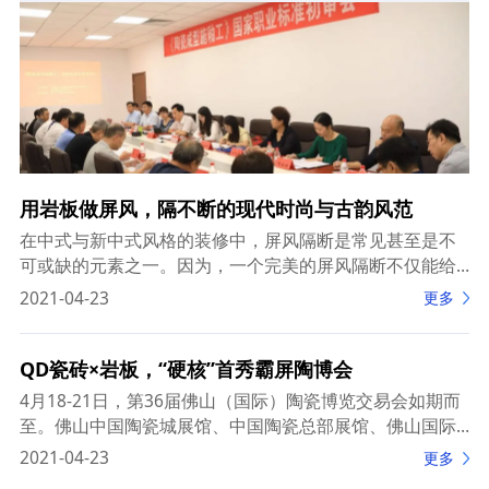
用岩板做屏风，隔不断的现代时尚与古韵风范
在中式与新中式风格的装修中，屏风隔断是常见甚至是不
可或缺的元素之一。因为，一个完美的屏风隔断不仅能给
空间带来新的感受，还能很好地烘托这种中式氛围。 图
2021-04-23
更多
QD瓷砖×岩板，“硬核”首秀霸屏陶博会
4月18-21日，第36届佛山（国际）陶瓷博览交易会如期而
至。佛山中国陶瓷城展馆、中国陶瓷总部展馆、佛山国际
会议展览中心展馆（华夏展馆）三大展馆同时举行，超800
2021-04-23
更多
家国内外企业参展。