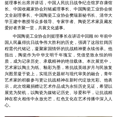
挺理事长出席并讲话，中国人民抗日战争纪念馆罗存康馆
长、
中国收藏家协会刘
铭威理事长、中国陶瓷工业协会
侯
文全副理事长、
中国陶瓷工业协会樊瑞新秘书长、清华大
学王建中教授等
众多领导、专家学者、陶瓷艺术家及藏友
爱好者齐聚一堂，共襄文化盛事。
中国陶瓷工业协会刘挺理事长在讲话中回顾
80 年前中
国人民赢得抗日战
争伟大胜利的历史，强调了这段壮阔历
程需代代铭记，凝聚家国情怀的抗战精神要永续传承。他
指出，陶瓷作为中华文明千年瑰宝，凭借坚致永恒的特
质，成为记录历史、承载精神的绝佳载体。本次展览中，
艺术家以陶土为纸、釉彩为墨，将抗战英雄岁月与民族复
兴
图景凝于瓷上，实现历史题材与现代审美的融合，青年
艺术家的积极参与更让抗战精神在新时代绽放光彩。他表
示，此次馆藏捐赠让艺术作品成为永恒历史见证，希望以
展览为契机，以陶瓷为媒铭记历史、珍爱和平，让抗战精
神在窑火相传中永放光芒，红色文化在艺术传播中深入人
心。