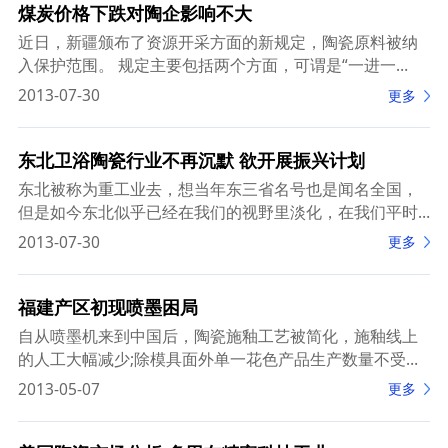
煤炭价格下跌对陶企影响不大
近日，新疆颁布了资源开采方面的新规定，陶瓷原料被纳
入保护范围。 规定主要包括两个方面，可谓是“一进一
退”。“一进”是鼓励企业开采需要的紧急资源;“一退”是对那
2013-07-30
更多
些被过度开发的资源实行限
东北卫浴陶瓷行业不再沉默 欲开展振兴计划
东北被称为重工业去，想当年东三省名号也是闻名全国，
但是如今东北似乎已经在我们的视野里淡化，在我们平时
的新闻当中也甚少听到有关东北的信息。而在卫浴陶瓷行
2013-07-30
更多
业东北的名号更是微乎其微，我们很少看到有关东
福建产区初现喷墨困局
自从喷墨机来到中国后，陶瓷施釉工艺被简化，施釉线上
的人工大幅减少;除模具面外单一花色产品生产数量不受限
制，这也意味着陶瓷行业定制化时代即将来临。同时也为
2013-05-07
更多
我国陶瓷产业升级、生产企业应对成本上涨找到