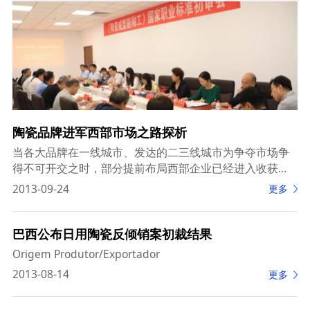
陶瓷品牌进军西部市场之路探析
当各大品牌在一线城市、发达的二三线城市为争夺市场争
得不可开交之时，部分提前布局西部企业已经进入收获
期。四川夹江，西部发展最为成熟的陶瓷产区，去年陶瓷
2013-09-24
更多
产业销售收入破100亿元大关。夹江陶瓷品牌以其
巴西公布日用陶瓷反倾销案初裁结果
Origem Produtor/Exportador
2013-08-14
更多