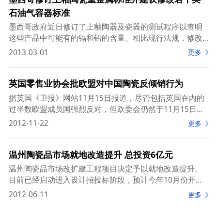
石油气容器标准
墨西哥政府近日修订了上釉陶器及瓷器的测试程序以查明
这些产品中可能有的镉和铅的含量。相比现行法规，修改
后的规定更具体地明确了需要测试的产品范围，最有可能
2013-03-01
更多
导致镉和铅超标的装饰颜料(即红色、橙色和绿色
英国零售业协会批欧盟对中国陶瓷反倾销行为
据英国《卫报》网站11月15日报道，尽管包括英国在内的
过半数欧盟成员国强烈反对，但欧委会仍然于11月15日宣
布，将对中国制陶瓷餐具及厨房用具开征临时反倾销税。
2012-11-22
更多
英国零售业协会称，欧盟针对中国陶瓷的
温州陶瓷品市场就地改造提升 总投资6亿元
温州陶瓷品市场改扩建工程项目决定予以就地改造提升。
目前已经启动进入设计招投标阶段，预计今年10月份开工
建设，该项目总投资额约为6亿元。 温州陶瓷品市场是
2012-06-11
更多
1998年6月开办的陶瓷建材