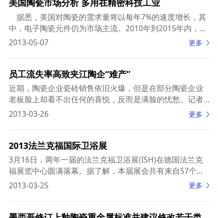
美国陶瓷市场分析 多用在精密科技工业
据悉，美国对陶瓷的需求量将以每年7%的速度增长，其
中，电子陶瓷元件仍为市场主流。2010年到2015年内，氧
化铝、氧化钛、氧化锆、碳化矽、氮化矽等涂层、复合制
2013-05-07
更多
品的生产情况，
员工流失率高致夹江陶企“难产”
近期，陶瓷企业瓷砖销售依旧火爆，但是在部分陶瓷企业
老板脸上却看不出任何的喜悦，反而是满脸的忧愁。记者
详细了解后才知，原来是因为人员流失严重，导致部分生
2013-03-26
更多
产线投产延期，错失了瓷砖销售的较佳时机。
2013法兰克福国际卫浴展
3月16日，两年一届的法兰克福卫浴展(ISH)在德国法兰克
福展览中心圆满落幕。据了解，本届展会共有来自57个国
家2343家参展商参加爱，其中共有144家中国企业参加，
2013-03-25
更多
约有19万观众参加了展会，其
墨西哥修订上釉陶瓷重金属标准并建议修改若干类