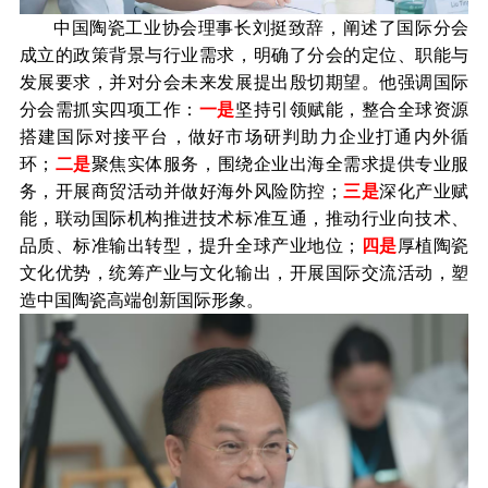
中国陶瓷工业协会
理事长刘挺致辞，
阐述了国际分会
成立的政策背景与行业需求，明确了分会的定位、职能与
发展要求，并对分会未来发展提出
殷切
期望
。他
强调国际
分会需抓实四项工作：
一是
坚持引领赋能，整合全球资源
搭建国际对接平台，做好市场研判助力企业打通内外循
环；
二是
聚焦实体服务，围绕企业出海全需求提供专业服
务，开展商贸活动并做好海外风险防控；
三是
深化产业赋
能，联动国际机构推进技术标准互通，推动行业向技术、
品质、标准输出转型，提升全球产业地位；
四是
厚植陶瓷
文化优势，统筹产业与文化输出，开展国际交流活动，塑
造中国陶瓷高端创新国际形象。