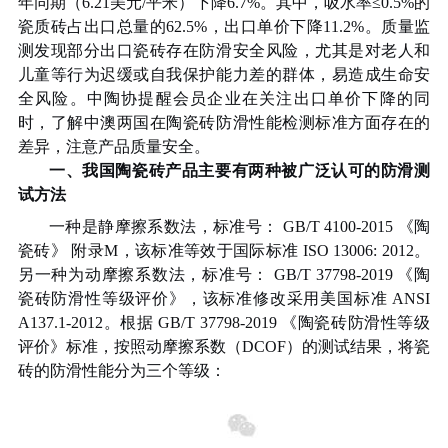
年同期（
6.21
美元
/
平米）下降
6.7%
。其中，吸水率≤
0.5%
的
瓷质砖占出口总量的
62.5%
，出口单价下降
11.2%
。质量监
测发现部分出口瓷砖存在防滑安全风险，尤其是对老人和
儿童等行为迟缓或自我保护能力差的群体，易造成生命安
全风险。中陶协提醒会员企业在关注出口单价下降的同
时，了解中澳两国在陶瓷砖防滑性能检测标准方面存在的
差异，注意产品质量安全。
一、我国陶瓷砖产品主要有两种被广泛认可的防滑测
试方法
一种是静摩擦系数法，标准号：
GB/T 4100-2015
《陶
瓷砖》 附录
M
，该标准等效于国际标准
ISO 13006: 2012
。
另一种为动摩擦系数法，标准号：
GB/T 37798-2019
《陶
瓷砖防滑性等级评价》，该标准修改采用美国标准
ANSI
A137.1-2012
。根据
GB/T 37798-2019
《陶瓷砖防滑性等级
评价》标准，按照动摩擦系数（
DCOF
）的测试结果，将瓷
砖的防滑性能分为三个等级：