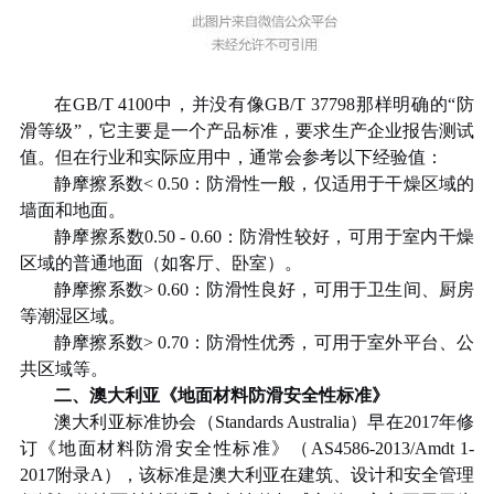
在
GB/T 4100
中，并没有像
GB/T 37798
那样明确的
“
防
滑等级
”
，它主要是一个产品标准，要求生产企业报告测试
值。但在行业和实际应用中，通常会参考以下经验值：
静摩擦系数
< 0.50
：防滑性一般，仅适用于干燥区域的
墙面和地面。
静摩擦系数
0.50 - 0.60
：防滑性较好，可用于室内干燥
区域的普通地面（如客厅、卧室）。
静摩擦系数
> 0.60
：防滑性良好，可用于卫生间、厨房
等潮湿区域。
静摩擦系数
> 0.70
：防滑性优秀，可用于室外平台、公
共区域等。
二、澳大利亚《地面材料防滑安全性标准》
澳大利亚标准协会（
Standards Australia
）早在
2017
年修
订《地面材料防滑安全性标准》（
AS4586-2013/Amdt 1-
2017
附录
A
），该标准是澳大利亚在建筑、设计和安全管理