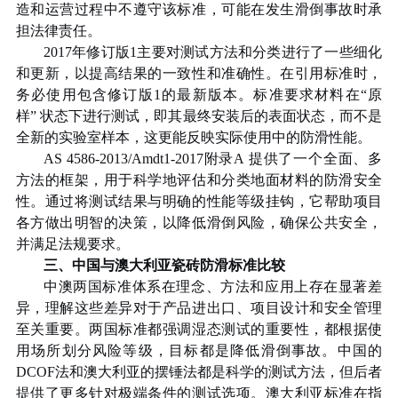
造和运营过程中不遵守该标准，可能在发生滑倒事故时承
担法律责任。
2017
年修订版
1
主要对测试方法和分类进行了一些细化
和更新，以提高结果的一致性和准确性。在引用标准时，
务必使用包含修订版
1
的最新版本。标准要求材料在
“
原
样
”
状态下进行测试，即其最终安装后的表面状态，而不是
全新的实验室样本，这更能反映实际使用中的防滑性能。
AS 4586-2013/Amdt1-2017
附录
A
提供了一个全面、多
方法的框架，用于科学地评估和分类地面材料的防滑安全
性。通过将测试结果与明确的性能等级挂钩，它帮助项目
各方做出明智的决策，以降低滑倒风险，确保公共安全，
并满足法规要求。
三、中国与澳大利亚瓷砖防滑标准比较
中澳两国标准体系在理念、方法和应用上存在显著差
异，理解这些差异对于产品进出口、项目设计和安全管理
至关重要。两国标准都强调湿态测试的重要性，都根据使
用场所划分风险等级，目标都是降低滑倒事故。中国的
DCOF
法和澳大利亚的摆锤法都是科学的测试方法，但后者
提供了更多针对极端条件的测试选项。澳大利亚标准在指