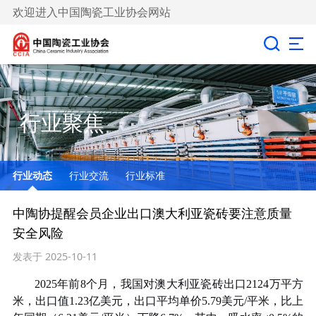
欢迎进入中国陶瓷工业协会网站
行业聚焦
行业动态
行业交流
行业标准
中陶协提醒会员企业出口澳大利亚瓷砖要注意质量
安全风险
发表于 2025-10-11
2025
年
前
8
个月，我国对澳大利
亚瓷砖出口
2124
万平方
米，出口值
1.23
亿美元，出口平均单价
5.79
美元
/
平米，比上