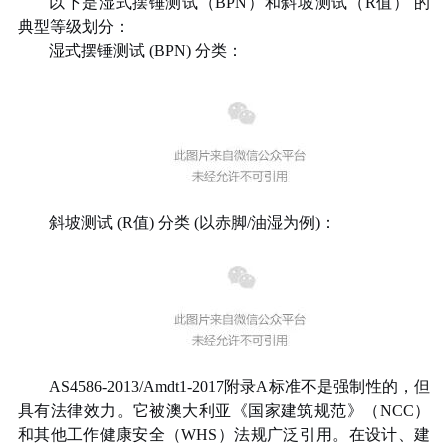
以下是湿式摆锤测试（
BPN
）
和斜坡测试（
R
值） 的
典型等级划分：
湿式摆锤测试
(BPN)
分类：
斜坡测试
(R
值
)
分类
(
以赤脚
/
油湿为例
)
：
AS4586-2013/Amdt1-2017
附录
A
标准不是强制性的，但
具有法律效力。它被澳大利亚《国家建筑规范》（
NCC
）
和其他工作健康安全（
WHS
）法规广泛引用。在设计、建