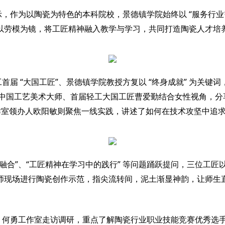
“
示，作为以陶瓷为特色的本科院校，景德镇学院始终以
服务行业
以劳模为镜，将工匠精神融入教学与学习，共同打造陶瓷人才培
“
”
“
”
工首届
大国工匠
、景德镇学院教授方复以
终身成就
为关键词
中国工艺美术大师、首届轻工大国工匠曹爱勤结合女性视角，分
作室领办人欧阳敏则聚焦一线实践，讲述了如何在技术攻坚中追
”
“
”
融合
、
工匠精神在学习中的践行
等问题踊跃提问，三位工匠
师现场进行陶瓷创作示范，指尖流转间，泥土渐显神韵，让师生
、何勇工作室走访调研，重点了解陶瓷行业职业技能竞赛优秀选