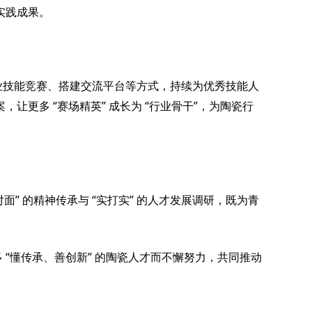
实践成果。
业技能竞赛、搭建交流平台等方式，持续为优秀技能人
“
”
“
”
案，让更多
赛场精英
成长为
行业骨干
，为陶瓷行
”
“
”
对面
的精神传承与
实打实
的人才发展调研，既为青
“
”
多
懂传承、善创新
的陶瓷人才而不懈努力，共同推动