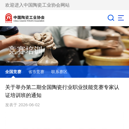
欢迎进入中国陶瓷工业协会网站
竞赛培训
全国竞赛
省市竞赛
联系赛区
关于举办第二期全国陶瓷行业职业技能竞赛专家认
证培训班的通知
发表于 2026-06-02