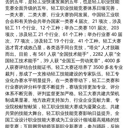
去的五年，是轻工业快速发展的五年，也是轻工职业技能
竞赛全面升级的五年。轻工职业技能竞赛体系日臻完善，
一类大赛、二类大赛、行业大赛协同发展。中国轻工业联
合会和有关协会共举办国家一类赛 4 届次、21 项次，涉及
轻工 11 个行业、12 个工种；举办二类赛 101 届次、203
项次，涉及轻工 21 个行业、61 个工种；举办行业赛 40 届
次、77 项次，涉及轻工 19 个行业、41 个工种。轻工大赛
选才育才成效凸显，各类选手同台竞技，“塔尖” 人才脱颖
而出。目前，有 561 人获 “全国技术能手”，2282 人获 “全
国轻工技术能手”，39 人获 “全国五一劳动奖章”，4000 多
人获赛评结合技能证书。轻工大赛还培养了 3500 多名专业
裁判，形成了一支推动轻工技能建设的专家队伍。轻工专
业化办赛水平明显提升。在一类赛带动下，轻工二类赛和
行业赛的评分科学度不断提升，赛场安排更加专业、评分
体系不断完善、评判监督更加严格。轻工大赛共建共荣机
制成果显著。地方政府支持加力、行业企业贡献力量、专
业院校献智献策，轻工职业技能大赛成为凝聚众志、共建
共荣的技能大舞台。轻工职业技能竞赛影响日益提升。全
国工业设计职业技能大赛成为工业设计领域最高规格的技
能竞赛；互联网营销师等新职业新赛道，参与踊跃，反响