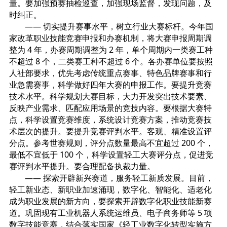
量。要加强预赛抽检巡查，加强现场监督，发现问题，及
时纠正。
—— 切实提升赛事水平，树立行业大赛标杆。今年国
家改革职业技能竞赛申报和办赛机制，将大赛申报周期调
整为 4 年，办赛周期调整为 2 年，单个周期内一类赛工种
不超过 8 个，二类赛工种不超过 6 个。各办赛单位要按照
人社部要求，优先考虑传统重点赛事、特色品牌赛事和行
业急需赛事，科学做好四年大赛的申报工作。要提升竞赛
技术水平。科学规划大赛目标，大力开发突出技术要素、
反映产业需求、匹配应用场景的竞技内容。要根据大赛特
点，科学设置竞赛维度，系统设计竞赛方案，推动竞赛技
术层次的提升。要提升竞赛评判水平。客观、精准设置评
分点。参考世赛规则，评分点数量最高不宜超过 200 个，
最低不宜低于 100 个，科学设置轻工大赛评分点，促进竞
赛评判水平提升。要合理配备执裁力量。
—— 探索开辟新兴赛道，服务轻工新质发展。目前，
轻工新业态、新职业加速涌现，数字化、智能化、适老化
成为职业发展的新方向，要探索开辟数字化职业技能新赛
道。巩固现有工业机器人系统运维员、电子商务师等 5 项
数字技能竞赛，结合落实国家《轻工业数字化转型实施方