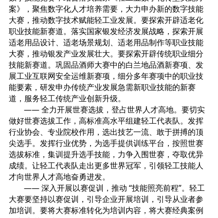
案》，聚焦数字化人才培养需要，大力申办新的数字技能
大赛，推动数字技术赋能轻工业发展。要探索开辟适老化
职业技能新赛道。落实国家银发经济发展战略，探索开展
适老用品设计、适老场景规划、适老用品制作等职业技能
大赛，推动银发产业发展壮大。要探索开辟传统职业细分
技能新赛道。巩固品酒师大赛中的白兰地品酒新赛项、发
展工业互联网安全运维新赛项，细分多年赛项中的职业技
能要素，研发申办传统产业发展急需新职业技能的新赛
道，服务轻工传统产业创新升级。
—— 全力开展世赛选拔，登占世界人才高地。要切实
做好世赛选拔工作，高标准高水平组建轻工代表队。发挥
行业协会、专业院校作用，选出技艺一流、敢于拼搏的顶
尖选手。发挥行业优势，为选手提供训练平台，按照世赛
选拔标准，集训提升选手技能，力争入围世赛，夺取优异
成绩。让轻工代表队走出更多世界冠军，引领轻工技能人
才向世界人才高地奋勇进发。
—— 深入开展以赛促训，推动 “技能照亮前程”。轻工
大赛要坚持以赛促训，引导企业开展培训，引导从业者参
加培训。要将大赛标准转化为培训内容，将大赛经典案例