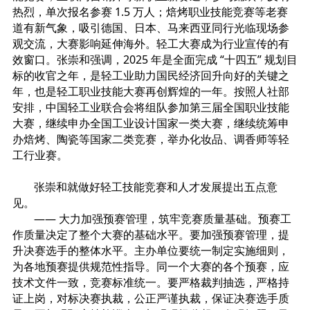
热烈，单次报名参赛 1.5 万人；焙烤职业技能竞赛等老赛
道有新气象，吸引德国、日本、马来西亚同行光临现场参
观交流，大赛影响延伸海外。轻工大赛成为行业宣传的有
效窗口。张崇和强调，2025 年是全面完成 “十四五” 规划目
标的收官之年，是轻工业助力国民经济回升向好的关键之
年，也是轻工职业技能大赛再创辉煌的一年。按照人社部
安排，中国轻工业联合会将组队参加第三届全国职业技能
大赛，继续申办全国工业设计国家一类大赛，继续统筹申
办焙烤、陶瓷等国家二类竞赛，举办化妆品、调香师等轻
工行业赛。
张崇和就做好轻工技能竞赛和人才发展提出五点意
见。
—— 大力加强预赛管理，筑牢竞赛质量基础。预赛工
作质量决定了整个大赛的基础水平。要加强预赛管理，提
升决赛选手的整体水平。主办单位要统一制定实施细则，
为各地预赛提供规范性指导。同一个大赛的各个预赛，应
技术文件一致，竞赛标准统一。要严格裁判抽选，严格持
证上岗，对标决赛执裁，公正严谨执裁，保证决赛选手质