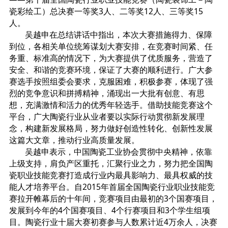
瓷彩绘工）总决赛一等奖3人、二等奖12人、三等奖15
人。
吴越申在总结讲话中指出，本次大赛措施得力、保障
到位，各相关单位统筹谋划大赛安排，在竞赛时间紧、任
务重、标准高的情况下，为大赛提供了优质服务，营造了
安全、和谐的竞赛环境，保证了大赛的顺利进行。广大参
赛选手按照组委会要求，克服困难，积极参赛，体现了强
烈的竞争意识和拼搏精神，涌现出一大批有创意、有思
想，充满激情和活力的优秀年轻选手。借助技能竞赛这个
平台，广大陶瓷行业从业者要以实际行动贯彻新发展理
念，构建新发展格局，努力做好创造性转化、创新性发展
这篇大文章，推动行业高质量发展。
吴越申表示，中国陶瓷工业协会贯彻中央精神，依靠
上级支持，肩负产区重托，汇聚行业之力，努力把全国陶
瓷职业技能竞赛打造成行业内最具影响力、最具权威的技
能人才培养平台。自2015年首届全国陶瓷行业职业技能竞
赛拉开帷幕后的十年间，竞赛项目由最初的3个国赛项目，
发展到今年的4个国赛项目、4个行赛项目和3个学生组项
目。陶瓷行业十届大赛初赛参与人数累计近4万余人，决赛