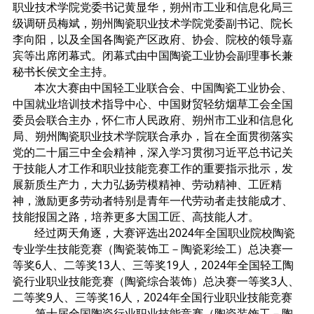
职业技术学院党委书记黄显华，朔州市工业和信息化局三
级调研员梅斌，朔州陶瓷职业技术学院党委副书记、院长
李向阳，以及全国各陶瓷产区政府、协会、院校的领导嘉
宾等出席闭幕式。闭幕式由中国陶瓷工业协会副理事长兼
秘书长侯文全主持。
本次大赛由中国轻工业联合会、中国陶瓷工业协会、
中国就业培训技术指导中心、中国财贸轻纺烟草工会全国
委员会联合主办，怀仁市人民政府、朔州市工业和信息化
局、朔州陶瓷职业技术学院联合承办，旨在全面贯彻落实
党的二十届三中全会精神，深入学习贯彻习近平总书记关
于技能人才工作和职业技能竞赛工作的重要指示批示，发
展新质生产力，大力弘扬劳模精神、劳动精神、工匠精
神，激励更多劳动者特别是青年一代劳动者走技能成才、
技能报国之路，培养更多大国工匠、高技能人才。
经过两天角逐，大赛评选出2024年全国职业院校陶瓷
专业学生技能竞赛（陶瓷装饰工－陶瓷彩绘工）总决赛一
等奖6人、二等奖13人、三等奖19人，2024年全国轻工陶
瓷行业职业技能竞赛（陶瓷综合装饰）总决赛一等奖3人、
二等奖9人、三等奖16人，2024年全国行业职业技能竞赛
——第十届全国陶瓷行业职业技能竞赛（陶瓷装饰工－陶