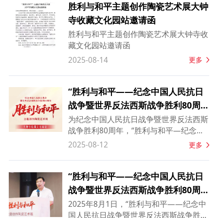
胜利与和平主题创作陶瓷艺术展大钟
寺收藏文化园站邀请函
胜利与和平主题创作陶瓷艺术展大钟寺收
藏文化园站邀请函
2025-08-14
更多
“胜利与和平——纪念中国人民抗日
战争暨世界反法西斯战争胜利80周
年”主题创作陶瓷艺术展：向新处，
为纪念中国人民抗日战争暨世界反法西斯
战争胜利80周年，“胜利与和平—纪念中
续荣光
国人民抗日战争暨世界反法西斯战争胜利
2025-08-12
更多
80周年”主题创作陶瓷艺术展于8月15日
正式迁至北京市海淀区北三环西路31号大
钟寺收藏文化产业园二层会展中心，展览
“胜利与和平——纪念中国人民抗日
将持续至8月31日，每日10:00-18:00对公
战争暨世界反法西斯战争胜利80周
众开放。本次展览以“铭记历史、珍爱和
年”主题创作陶瓷艺术展在京启动
2025年8月1日，“胜利与和平——纪念中
平”为主线，通过百余件陶瓷艺术精品与
国人民抗日战争暨世界反法西斯战争胜利