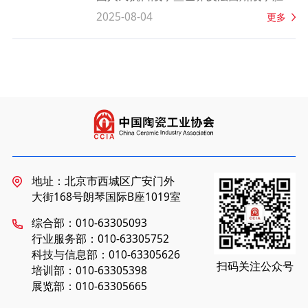
书画名家创作的深度融合，打造沉浸式爱
80周年”主题创作陶瓷艺术展启动仪式在
2025-08-04
更多
国主义教育课堂，同时搭建跨领域艺术交
北京举行。本次展览由中国陶瓷工业协
流平台，推动陶瓷文化与首都多元文化的
会、中国互联网新闻中心、中国收藏家协
创新互鉴。
会联合主办，北京陶瓷艺术馆、中国网中
国瓷平台、收藏天下（北京）文化有限公
司、北京百嘉艺术发展有限公司承办。中
国人民革命军事博物馆原馆长董长军，中
国陶瓷工业协会理事长刘挺，中国收藏家
协会理事长刘铭威，中国互联网新闻中心
副主任赵林等领导出席活动。
地址：北京市西城区广安门外
大街168号朗琴国际B座1019室
综合部：010-63305093
行业服务部：010-63305752
科技与信息部：010-63305626
扫码关注公众号
培训部：010-63305398
展览部：010-63305665